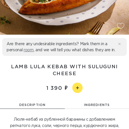
Are there any undesirable ingredients? Mark them in a
personal
room
, and we will tell you what dishes they are in.
LAMB LULA KEBAB WITH SULUGUNI
CHEESE
1 390
DESCRIPTION
INGREDIENTS
Люля-кебаб из рубленной баранины с добавлением
репчатого лука, соли, черного перца, курдючного жира,